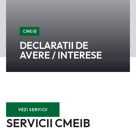
CMEIB
CMEIB
CMEIB
DECLARATII DE
BULETIN
CMEIB
AVERE / INTERESE
INFORMATIV
DECLARATII DE
BUGET
AVERE / INTERESE
VEZI SERVICII
SERVICII CMEIB